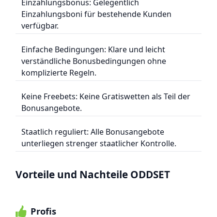
Einzahlungsbonus:
Gelegentlich
Einzahlungsboni für bestehende Kunden
verfügbar.
Einfache Bedingungen:
Klare und leicht
verständliche Bonusbedingungen ohne
komplizierte Regeln.
Keine Freebets:
Keine Gratiswetten als Teil der
Bonusangebote.
Staatlich reguliert:
Alle Bonusangebote
unterliegen strenger staatlicher Kontrolle.
Vorteile und Nachteile ODDSET
Profis