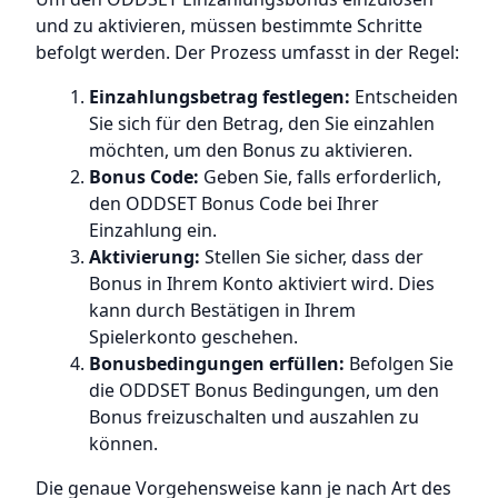
und zu aktivieren, müssen bestimmte Schritte
befolgt werden. Der Prozess umfasst in der Regel:
Einzahlungsbetrag festlegen:
Entscheiden
Sie sich für den Betrag, den Sie einzahlen
möchten, um den Bonus zu aktivieren.
Bonus Code:
Geben Sie, falls erforderlich,
den ODDSET Bonus Code bei Ihrer
Einzahlung ein.
Aktivierung:
Stellen Sie sicher, dass der
Bonus in Ihrem Konto aktiviert wird. Dies
kann durch Bestätigen in Ihrem
Spielerkonto geschehen.
Bonusbedingungen erfüllen:
Befolgen Sie
die ODDSET Bonus Bedingungen, um den
Bonus freizuschalten und auszahlen zu
können.
Die genaue Vorgehensweise kann je nach Art des