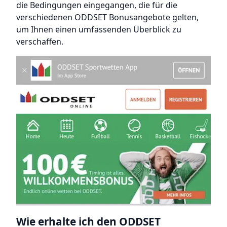
die Bedingungen eingegangen, die für die
verschiedenen ODDSET Bonusangebote gelten,
um Ihnen einen umfassenden Überblick zu
verschaffen.
Wie erhalte ich den ODDSET