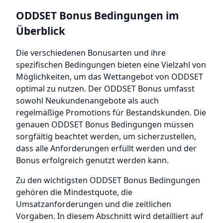
ODDSET Bonus Bedingungen im
Überblick
Die verschiedenen Bonusarten und ihre
spezifischen Bedingungen bieten eine Vielzahl von
Möglichkeiten, um das Wettangebot von ODDSET
optimal zu nutzen. Der ODDSET Bonus umfasst
sowohl Neukundenangebote als auch
regelmäßige Promotions für Bestandskunden. Die
genauen ODDSET Bonus Bedingungen müssen
sorgfältig beachtet werden, um sicherzustellen,
dass alle Anforderungen erfüllt werden und der
Bonus erfolgreich genutzt werden kann.
Zu den wichtigsten ODDSET Bonus Bedingungen
gehören die Mindestquote, die
Umsatzanforderungen und die zeitlichen
Vorgaben. In diesem Abschnitt wird detailliert auf