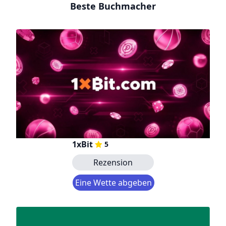
Beste Buchmacher
1xBit
5
Rezension
Eine Wette abgeben