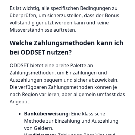
Es ist wichtig, alle spezifischen Bedingungen zu
überprüfen, um sicherzustellen, dass der Bonus
vollständig genutzt werden kann und keine
Missverständnisse auftreten.
Welche Zahlungsmethoden kann ich
bei ODDSET nutzen?
ODDSET bietet eine breite Palette an
Zahlungsmethoden, um Einzahlungen und
Auszahlungen bequem und sicher abzuwickeln.
Die verfügbaren Zahlungsmethoden können je
nach Region variieren, aber allgemein umfasst das
Angebot:
Banküberweisung:
Eine klassische
Methode zur Einzahlung und Auszahlung
von Geldern.