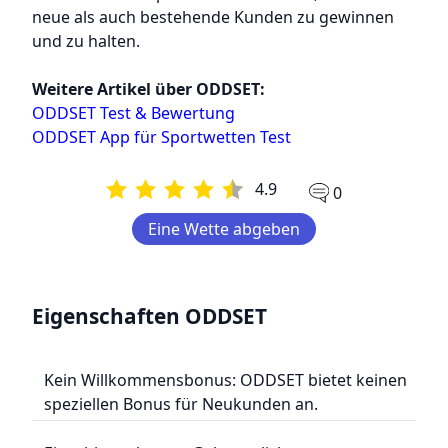
neue als auch bestehende Kunden zu gewinnen
und zu halten.
Weitere Artikel über ODDSET:
ODDSET Test & Bewertung
ODDSET App für Sportwetten Test
4.9
0
Eine Wette abgeben
Eigenschaften ODDSET
Kein Willkommensbonus:
ODDSET bietet keinen
speziellen Bonus für Neukunden an.