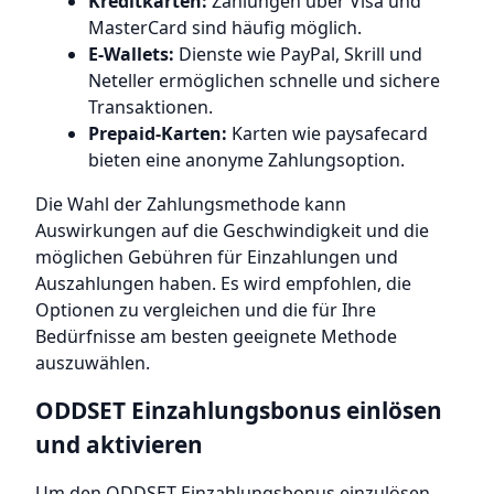
Kreditkarten:
Zahlungen über Visa und
MasterCard sind häufig möglich.
E-Wallets:
Dienste wie PayPal, Skrill und
Neteller ermöglichen schnelle und sichere
Transaktionen.
Prepaid-Karten:
Karten wie paysafecard
bieten eine anonyme Zahlungsoption.
Die Wahl der Zahlungsmethode kann
Auswirkungen auf die Geschwindigkeit und die
möglichen Gebühren für Einzahlungen und
Auszahlungen haben. Es wird empfohlen, die
Optionen zu vergleichen und die für Ihre
Bedürfnisse am besten geeignete Methode
auszuwählen.
ODDSET Einzahlungsbonus einlösen
und aktivieren
Um den ODDSET Einzahlungsbonus einzulösen