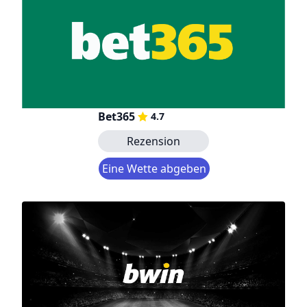
Bet365
4.7
Rezension
Eine Wette abgeben