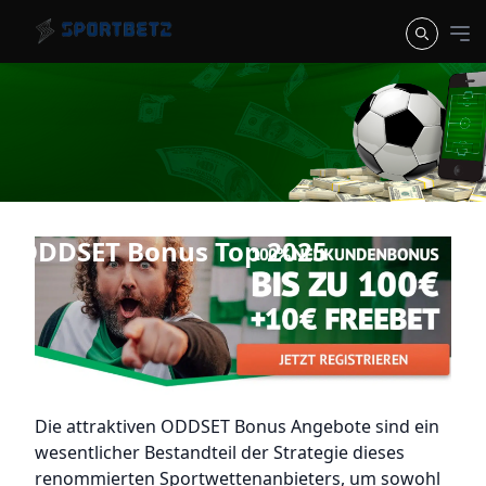
Op
Search
Heim
> ODDSET Bonus Top 2025
ODDSET Bonus Top 2025
Die attraktiven ODDSET Bonus Angebote sind ein
wesentlicher Bestandteil der Strategie dieses
renommierten Sportwettenanbieters, um sowohl