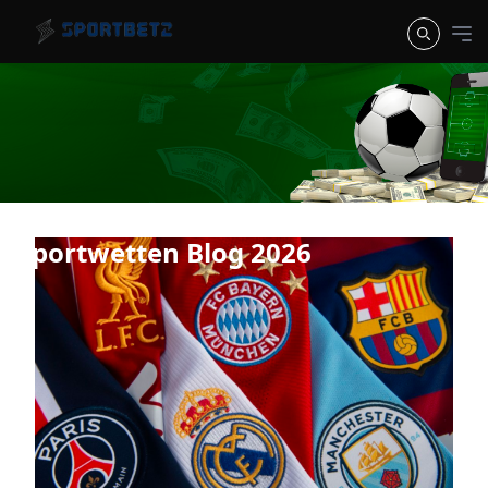
Op
Search
Heim
> Sportwetten Blog 2026
Sportwetten Blog 2026