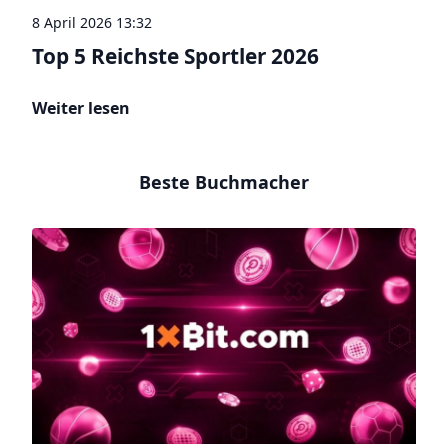
8 April 2026 13:32
Top 5 Reichste Sportler 2026
Weiter lesen
Beste Buchmacher